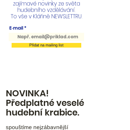
zajímavé novinky ze světa
hudebního vzdělávání.
To vše v Klářině NEWSLETTRU.
E‑mail
Přidat na mailing list
NOVINKA!
Předplatné veselé
hudební krabice.
spouštíme nejzábavnější