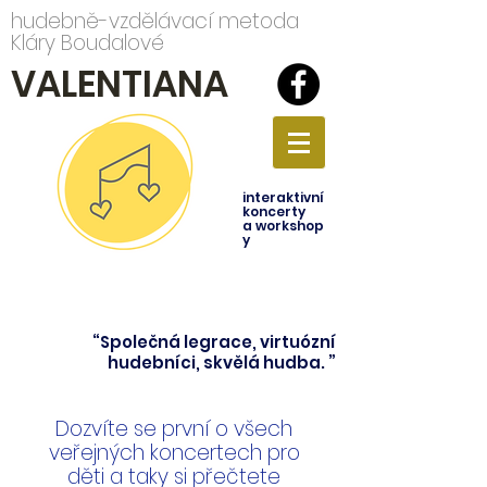
hudebně-vzdělávací metoda
Kláry Boudalové
VALENTIANA
interaktivní
koncerty
a
workshop
y
“Společná legrace, virtuózní
hudebníci, skvělá hudba. ”
Dozvíte se první o všech
veřejných koncertech pro
děti a taky si přečtete